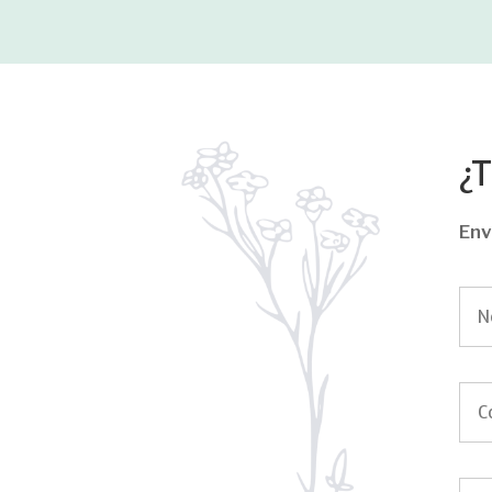
¿
Env