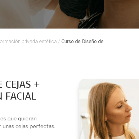
ormación privada estética
/
Curso de Diseño de...
 CEJAS +
 FACIAL
tes que quieran
r unas cejas perfectas.