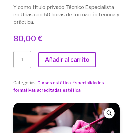
Y como título privado Técnico Especialista
en Uñas con 60 horas de formación teórica y
práctica.
80,00
€
TÉCNICO
Añadir al carrito
ESPECIALISTA
ACREDITADO
DE
Categorías:
Cursos estética
,
Especialidades
UÑAS
formativas acreditadas estética
CANTIDAD