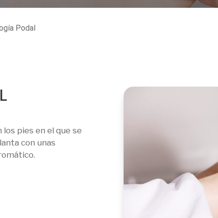
ogía Podal
L
los pies en el que se
planta con unas
romático.