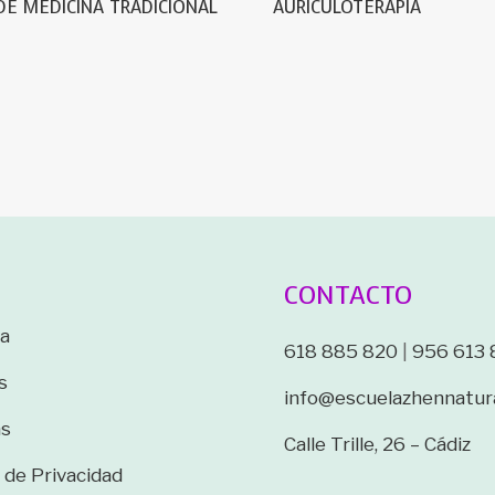
DE MEDICINA TRADICIONAL
AURICULOTERAPIA
CONTACTO
a
618 885 820
|
956 613 
s
info@escuelazhennatur
as
Calle Trille, 26 – Cádiz
a de Privacidad