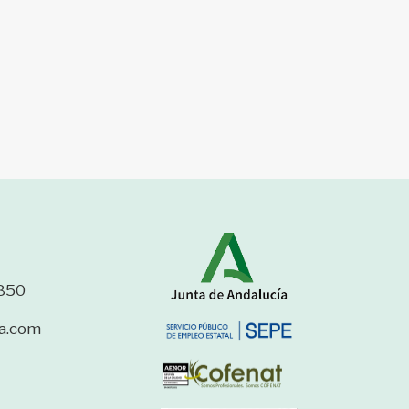
850
a.com