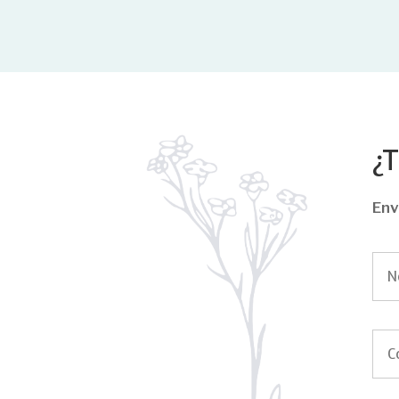
¿
Env