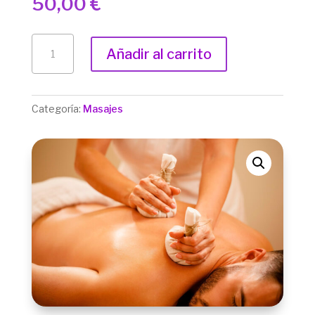
50,00
€
RITUAL
Añadir al carrito
PINDAS
AYURVEDAS
CON
Categoría:
Masajes
ACEITE
DE
LAVANDA
CANTIDAD