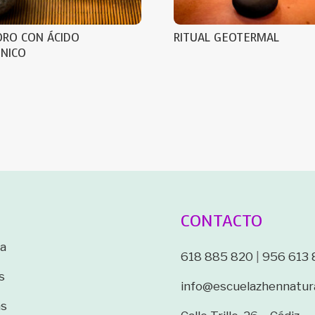
ORO CON ÁCIDO
RITUAL GEOTERMAL
ÓNICO
CONTACTO
a
618 885 820
|
956 613 
s
info@escuelazhennatur
as