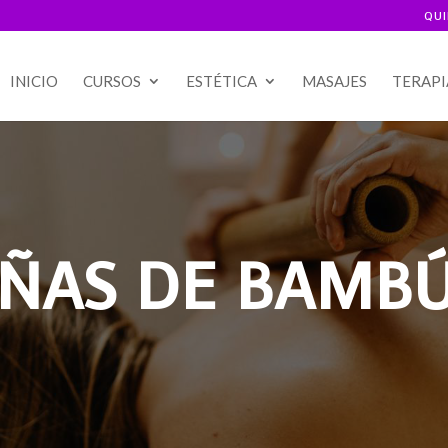
QU
INICIO
CURSOS
ESTÉTICA
MASAJES
TERAPI
AÑAS DE BAMB