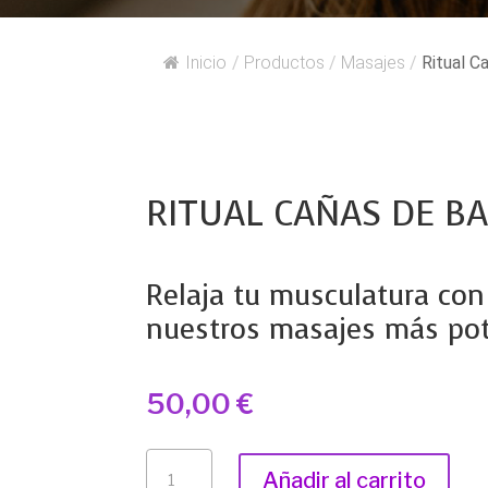
Inicio
/
Productos
/
Masajes
/
Ritual 
RITUAL CAÑAS DE B
Relaja tu musculatura co
nuestros masajes más po
50,00
€
RITUAL
Añadir al carrito