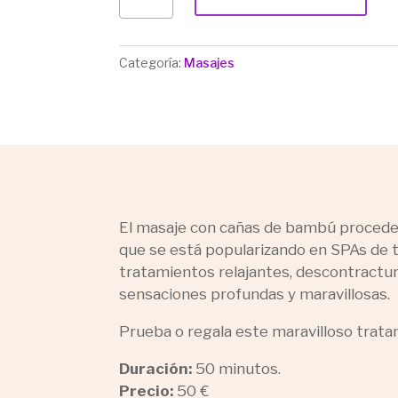
CAÑAS
DE
BAMBÚ
Categoría:
Masajes
CANTIDAD
El masaje con cañas de bambú procede d
que se está popularizando en SPAs de t
tratamientos relajantes, descontractura
sensaciones profundas y maravillosas.
Prueba o regala este maravilloso trata
Duración:
50 minutos.
Precio:
50 €