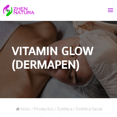
VITAMIN GLOW
(DERMAPEN)
Inicio
/
Productos
/
Estética
/
Estética facial