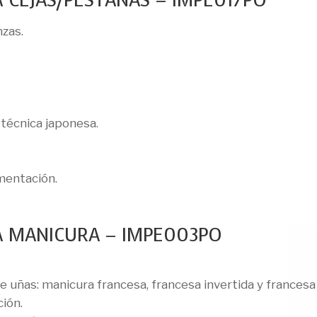
 CEJAS/PESTAÑAS – IMPE017PO
nzas.
técnica japonesa.
gmentación.
A MANICURA – IMPE003PO
e uñas: manicura francesa, francesa invertida y francesa 
ión.