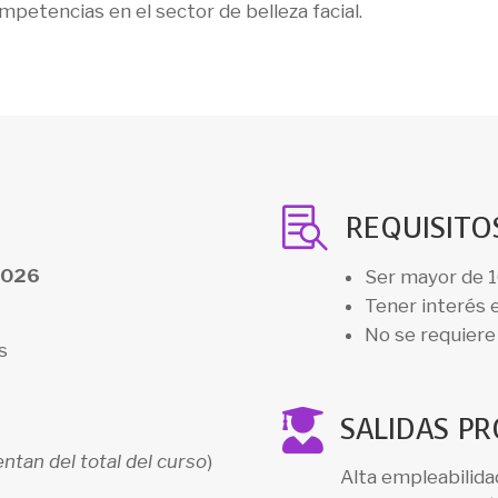
petencias en el sector de belleza facial.

REQUISITO
2026
Ser mayor de 1
Tener interés e
No se requiere 
s

SALIDAS P
ntan del total del curso
)
Alta empleabilida