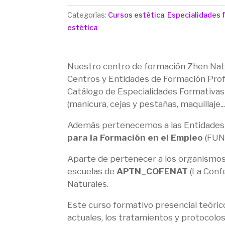
ACREDITADO
Categorías:
Cursos estética
,
Especialidades 
EN
estética
FACIAL,
MIRADA
Y
Nuestro centro de formación Zhen Natu
UÑAS
Centros y Entidades de Formación Profe
(6
Catálogo de Especialidades Formativas e
MESES)
(manicura, cejas y pestañas, maquillaj
CANTIDAD
Además pertenecemos a las Entidades 
para la Formación en el Empleo
(FUN
Aparte de pertenecer a los organismos 
escuelas de
APTN_COFENAT
(La Confe
Naturales.
Este curso formativo presencial teóric
actuales, los tratamientos y protocolo