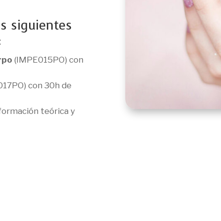
s siguientes
:
rpo
(IMPE015PO) con
17PO) con 30h de
ormación teórica y