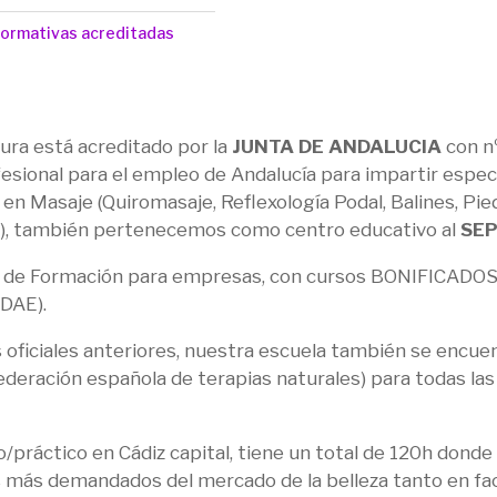
formativas acreditadas
ra está acreditado por la
JUNTA DE ANDALUCIA
con nº
sional para el empleo de Andalucía para impartir especi
n Masaje (Quiromasaje, Reflexología Podal, Balines, Piedr
e...), también pertenecemos como centro educativo al
SE
de Formación para empresas, con cursos BONIFICADOS a
DAE).
oficiales anteriores, nuestra escuela también se encue
deración española de terapias naturales) para todas las
o/práctico en Cádiz capital, tiene un total de 120h dond
s más demandados del mercado de la belleza tanto en faci