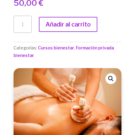
50,00
€
CURSO
Añadir al carrito
DE
MASAJE
CON
Categorías:
Cursos bienestar
,
Formación privada
PINDAS
bienestar
AYURVÉDICAS
CANTIDAD