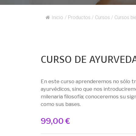
Inicio
/
Productos
/
Cursos
/
Cursos bi
CURSO DE AYURVED
En este curso aprenderemos no sólo t
ayurvédicos, sino que nos introducirem
milenaria filosofía; conoceremos su sign
como sus bases.
99,00
€